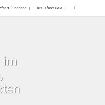
zfahrt Rundgang
Kreuzfahrtziele
 im
,
sten