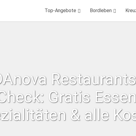
Top-Angebote
Bordleben
Kreu
DAnova Restaurants
Check: Gratis Essen
zialitäten & alle Ko