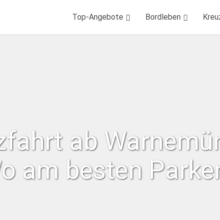
Top-Angebote
Bordleben
Kreu
zfahrt ab Warnemü
o am besten Parke