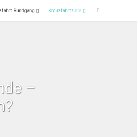
zfahrt Rundgang
Kreuzfahrtziele
nde –
n?