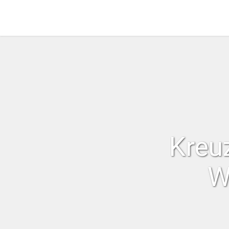
Kreu
W