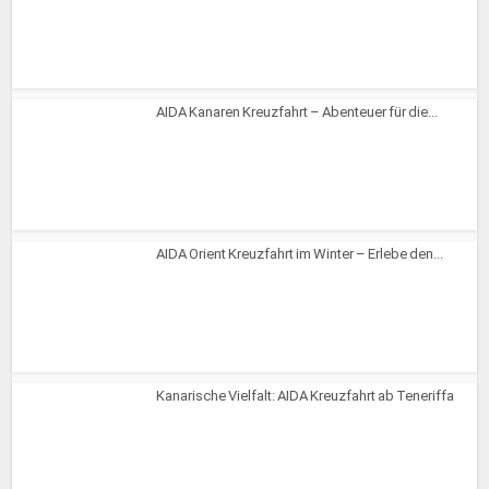
AIDA Kanaren Kreuzfahrt – Abenteuer für die...
AIDA Orient Kreuzfahrt im Winter – Erlebe den...
Kanarische Vielfalt: AIDA Kreuzfahrt ab Teneriffa