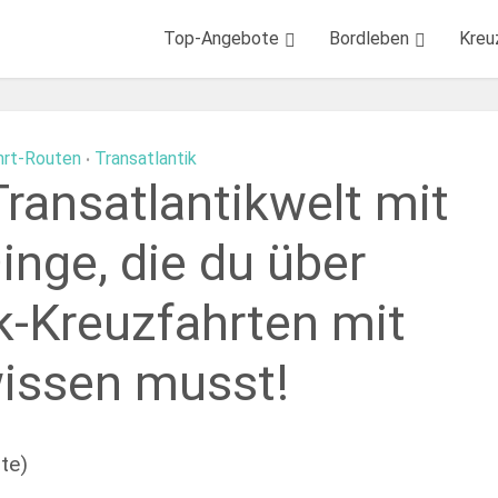
Top-Angebote
Bordleben
Kreu
hrt-Routen
Transatlantik
•
ransatlantikwelt mit
inge, die du über
k-Kreuzfahrten mit
issen musst!
ote)