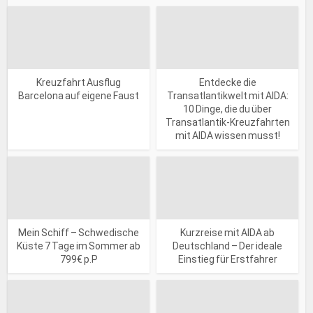
Kreuzfahrt Ausflug
Entdecke die
Barcelona auf eigene Faust
Transatlantikwelt mit AIDA:
10 Dinge, die du über
Transatlantik-Kreuzfahrten
mit AIDA wissen musst!
Mein Schiff – Schwedische
Kurzreise mit AIDA ab
Küste 7 Tage im Sommer ab
Deutschland – Der ideale
799€ p.P
Einstieg für Erstfahrer