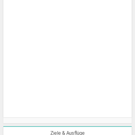
Wie sieht die neue Mein Schiff 1 aus?
Ziele & Ausflüge